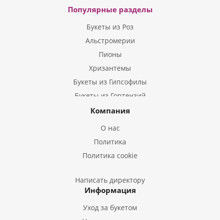
Популярные разделы
Букеты из Роз
Альстромерии
Пионы
Хризантемы
Букеты из Гипсофилы
Букеты из Гортензий
Букеты из Ирисов
Компания
Букеты из Лилий
О нас
Букеты из Подсолнухов
Политика
Букеты из Эустом
Политика cookie
Букеты из Пион
Букеты из Гладиолусов
Написать директору
Информация
Букеты из Тюльпанов
Уход за букетом