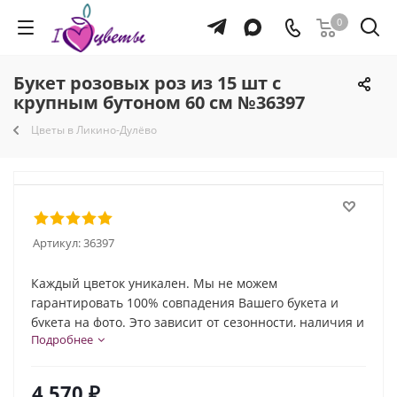
0
Букет розовых роз из 15 шт с
крупным бутоном 60 см №36397
Цветы в Ликино-Дулёво
Артикул:
36397
Каждый цветок уникален. Мы не можем
гарантировать 100% совпадения Вашего букета и
букета на фото. Это зависит от сезонности, наличия и
Подробнее
природной индивидуальности каждого цветка. Но мы
обязательно сохраним общую композицию и
настроение букета!
4 570
₽